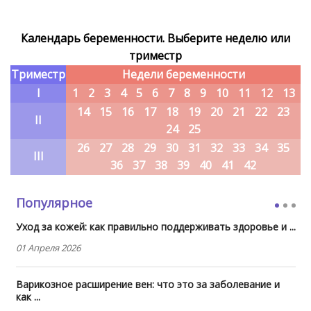
Календарь беременности. Выберите неделю или
триместр
Триместр
Недели беременности
I
1
2
3
4
5
6
7
8
9
10
11
12
13
14
15
16
17
18
19
20
21
22
23
II
24
25
26
27
28
29
30
31
32
33
34
35
III
36
37
38
39
40
41
42
Популярное
Уход за кожей: как правильно поддерживать здоровье и ...
01 Апреля 2026
Варикозное расширение вен: что это за заболевание и
как ...