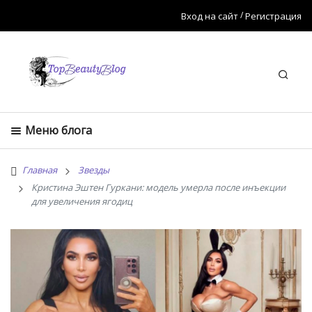
Вход на сайт
Регистрация
Искат
Меню блога
Главная
Звезды
Кристина Эштен Гуркани: модель умерла после инъекции
для увеличения ягодиц