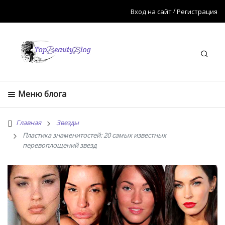
Вход на сайт
Регистрация
Искат
Меню блога
Главная
Звезды
Пластика знаменитостей: 20 самых известных
перевоплощений звезд