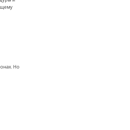
бщему
онах. Но