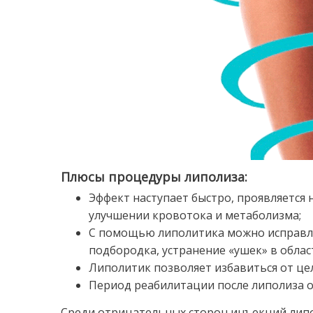
Плюсы процедуры липолиза:
Эффект наступает быстро, проявляется 
улучшении кровотока и метаболизма;
С помощью липолитика можно исправля
подбородка, устранение «ушек» в области
Липолитик позволяет избавиться от це
Период реабилитации после липолиза о
Среди отрицательных сторон инъекций лип