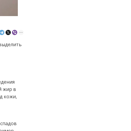
 выделить
едения
й жир в
д кожи,
аспадов
ример,