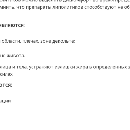
омнить, что препараты липолитиков способствуют не о
являются:
бласти, плечах, зоне декольте;
оне живота.
ица и тела, устраняют излишки жира в определенных з
силах.
тся:
ации;