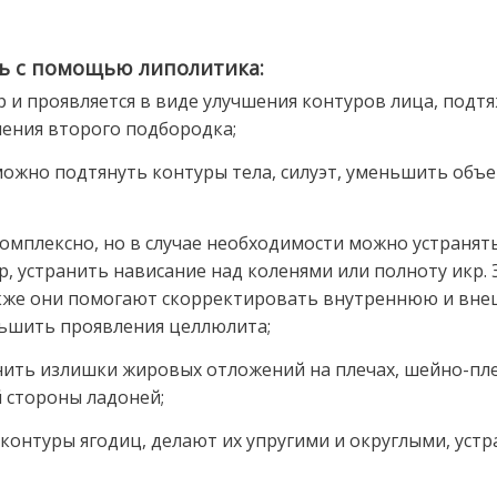
ь с помощью липолитика:
р и проявляется в виде улучшения контуров лица, подтя
нения второго подбородка;
жно подтянуть контуры тела, силуэт, уменьшить объ
омплексно, но в случае необходимости можно устранят
, устранить нависание над коленями или полноту икр. 
акже они помогают скорректировать внутреннюю и вн
ньшить проявления целлюлита;
ить излишки жировых отложений на плечах, шейно-пл
й стороны ладоней;
онтуры ягодиц, делают их упругими и округлыми, уст