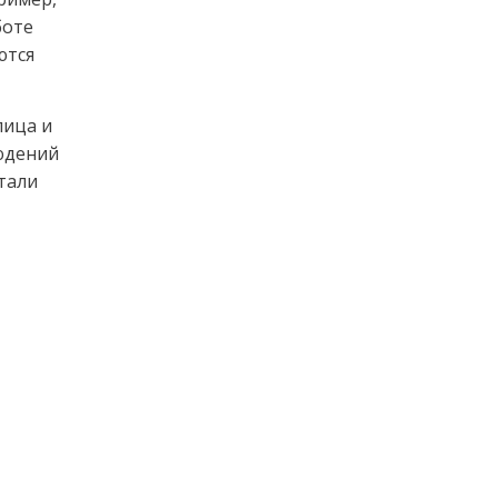
боте
ются
лица и
людений
тали