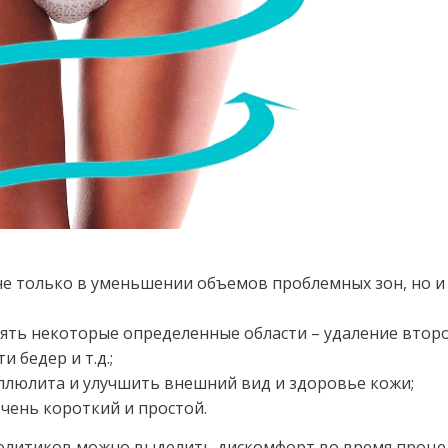
не только в уменьшении объемов проблемных зон, но и
ть некоторые определенные области – удаление втор
 бедер и т.д.;
ллюлита и улучшить внешний вид и здоровье кожи;
чень короткий и простой.
олитиков можно выделить дискомфорт во время проце