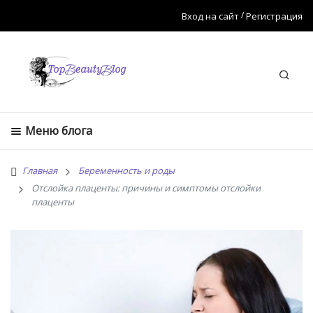
Вход на сайт
Регистрация
Искат
Меню блога
Главная
Беременность и роды
Отслойка плаценты: причины и симптомы отслойки
плаценты