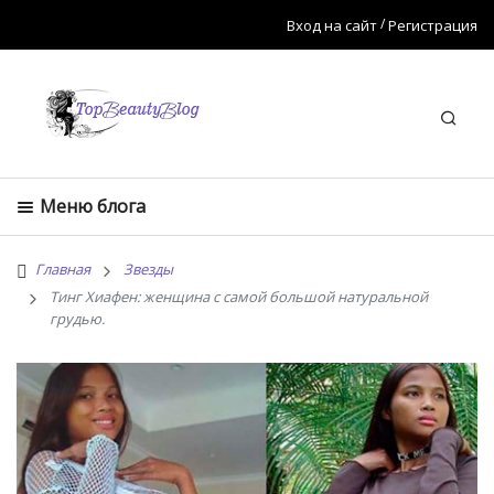
Вход на сайт
Регистрация
Искат
Меню блога
Главная
Звезды
Тинг Хиафен: женщина с самой большой натуральной
грудью.