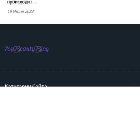
происходит ...
19 Июня 2023
Категории Сайта
Медицина
Звезды
Пластическая Хирургия
Косметология
Интимная Пластика
Беременность И Роды
Календарь Беременности
Красота И Здоровье