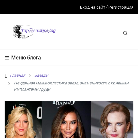
Вход на сайт
Регистрация
Искат
Меню блога
Главная
Звезды
Неудачная маммопластика звезд: знаменитости с кривыми
имплантами груди