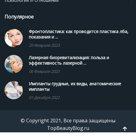
Психология И Отношения
Популярное
Фронтопластика: как проводится пластика лба,
показания и ...
20 Февраля 2023
Лазерная биоревитализация: польза и
эффективность лазерной ...
06 Февраля 2023
Импланты грудные, их виды, анатомические
импланты
01 Декабря 2022
© Copyright 2021, Все права защищены
TopBeautyBlog.ru
TPL