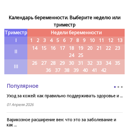
Календарь беременности. Выберите неделю или
триместр
Триместр
Недели беременности
I
1
2
3
4
5
6
7
8
9
10
11
12
13
14
15
16
17
18
19
20
21
22
23
II
24
25
26
27
28
29
30
31
32
33
34
35
III
36
37
38
39
40
41
42
Популярное
Уход за кожей: как правильно поддерживать здоровье и ...
01 Апреля 2026
Варикозное расширение вен: что это за заболевание и
как ...